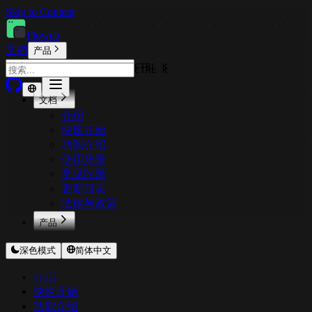
Skip to Content
Floweb
文档
产品
CTRL K
CTRL K
文档
介绍
快速开始
功能介绍
使用场景
常见问题
更新日志
法律与政策
产品
CodeExpander
深色模式
简体中文
TextShortcut
Pichound
介绍
ImageOptimizer
快速开始
Floweb
功能介绍
CopyStyle