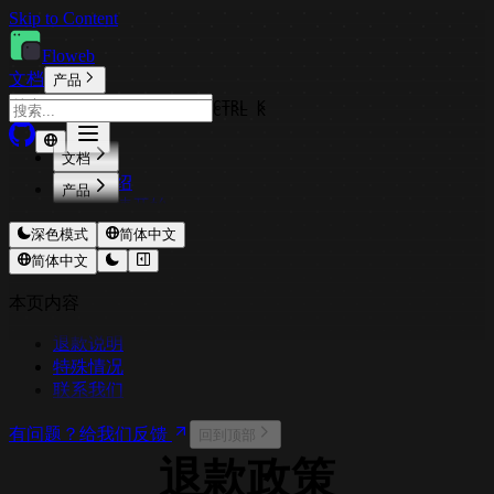
Skip to Content
Floweb
文档
产品
CTRL K
CTRL K
文档
介绍
产品
快速开始
CodeExpander
功能介绍
深色模式
简体中文
TextShortcut
使用场景
Pichound
简体中文
常见问题
ImageOptimizer
更新日志
本页内容
Floweb
法律与政策
CopyStyle
退款说明
特殊情况
联系我们
有问题？给我们反馈
回到顶部
退款政策